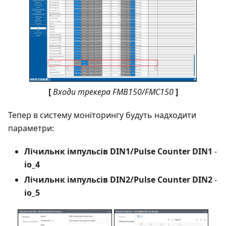
[
Входи трекера FMB150/FMC150
]
Тепер в систему моніторингу будуть надходити
параметри:
Лічильнк імпульсів DIN1/Pulse Counter DIN1
-
io_4
Лічильнк імпульсів DIN2/Pulse Counter DIN2
-
io_5