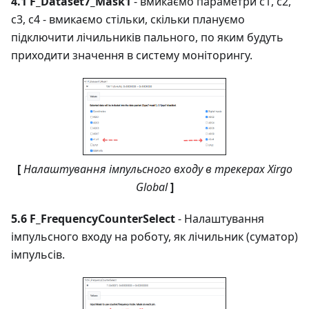
4.1 F_Dataset7_Mask1
- вмикаємо параметри с1, с2,
с3, с4 - вмикаємо стільки, скільки плануємо
підключити лічильників пального, по яким будуть
приходити значення в систему моніторингу.
[
Налаштування імпульсного входу в трекерах Xirgo
Global
]
5.6 F_FrequencyCounterSelect
- Налаштування
імпульсного входу на роботу, як лічильник (суматор)
імпульсів.