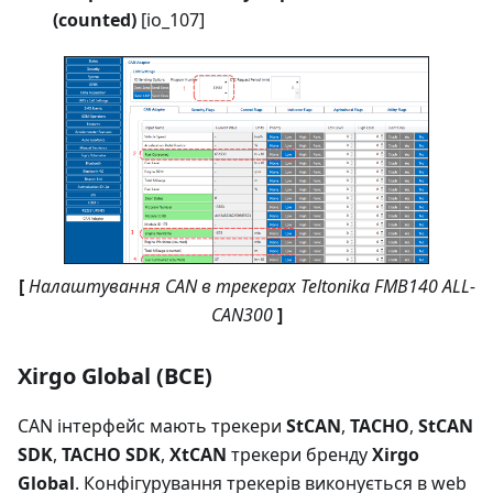
(counted)
[io_107]
[
Налаштування CAN в трекерах Teltonika FMB140 ALL-
CAN300
]
Xirgo Global (BCE)
CAN інтерфейс мають трекери
StCAN
,
TACHO
,
StCAN
SDK
,
TACHO SDK
,
XtCAN
трекери бренду
Xirgo
Global
. Конфігурування трекерів виконується в web