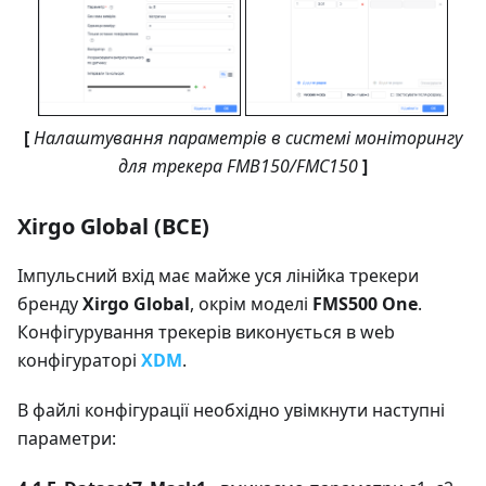
[
Налаштування параметрів в системі моніторингу
для трекера FMB150/FMC150
]
Xirgo Global (BCE)
Імпульсний вхід має майже уся лінійка трекери
бренду
Xirgo Global
, окрім моделі
FMS500 One
.
Конфігурування трекерів виконується в web
конфігураторі
XDM
.
В файлі конфігурації необхідно увімкнути наступні
параметри: