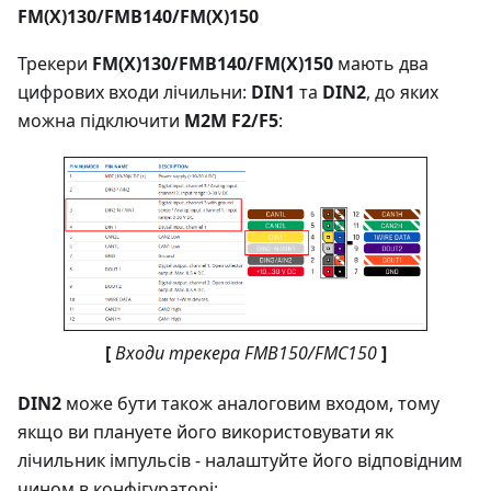
FM(X)130/FMB140/FM(X)150
Трекери
FM(X)130/FMB140/FM(X)150
мають два
цифрових входи лічильни:
DIN1
та
DIN2
, до яких
можна підключити
M2M F2/F5
:
[
Входи трекера FMB150/FMC150
]
DIN2
може бути також аналоговим входом, тому
якщо ви плануете його використовувати як
лічильник імпульсів - налаштуйте його відповідним
чином в конфігураторі: