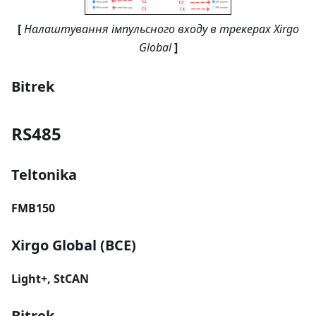
[
Налаштування імпульсного входу в трекерах Xirgo
Global
]
Bitrek
RS485
Teltonika
FMB150
Xirgo Global (BCE)
Light+, StCAN
Bitrek