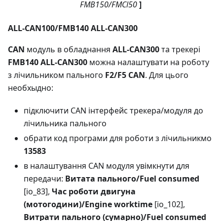
FMB150/FMCl50
]
ALL-CAN100/FMB140 ALL-CAN300
CAN
модуль в обладнання
ALL-CAN300
та трекері
FMB140 ALL-CAN300
можна налаштувати на роботу
з лічильником пального
F2/F5 CAN
. Для цього
необхыдно:
підключити CAN інтерфейс трекера/модуля до
лічильника пального
обрати код програми для роботи з лічильникмо
13583
в налаштування CAN модуля увімкнути для
передачи:
Витата пального/Fuel consumed
[io_83],
Час роботи двигуна
(мотогодини)/Engine worktime
[io_102],
Витрати пального (сумарно)/Fuel consumed