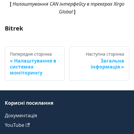
[
Налаштування CAN інтерфейсу в трекерах Xirgo
Global
]
Bitrek
Попередня сторінка
Наступна сторінка
Налаштування в
Загальна
системах
інформація
моніторингу
Корисні посилання
Документація
YouTube