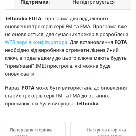
Підтримка
:
Не підтримується
Teltonika FOTA
- програма для віддаленого
оновлення трекерів серії FM та FMA. Програма вже
не оновлюється, для сучасних трекерів розроблена
WEB версія конфігуратора
. Для встановлення
FOTA
необхідно від виробника отримати ліцензійний
ключ, в подальшому до цього ключа мають будуть
"прив'язані" IMEI пристроїів, які можна буде
оновлювати.
Наразі
FOTA
може бути використана до оновлення
старих трекерів серії FM та FMA до останніх
прошивок, які були випущені
Teltonika
.
Попередня сторінка
Наступна сторінка