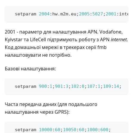
  setparam 
2004
:
hw
.
m2m
.
eu
;
2005
:
5027
;
2001
:
inter
2001 - параметр для налаштування APN. Vodafone,
Kyivstar та LifeCell підтримують роботу з APN
internet
.
Код домашньої мережі в трекерах серії fmb
налаштовувати не потрібно.
Базові налаштування:
  setparam 
900
:
1
;
901
:
3
;
102
:
0
;
107
:
1
;
109
:
14
;
Часта передача даних (для подальшого
налаштування через GPRS):
  setparam 
10000
:
60
;
10050
:
60
;
1000
:
600
;