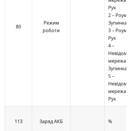
мережа.
Рух
2 – Роумін
Режим
Зупинка
80
роботи
3 – Роумін
Рух
4 –
Невідома
мережа.
Зупинка
5 –
Невідома
мережа.
Рух
113
Заряд АКБ
%