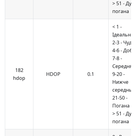
> 51 - Дуж
погана
< 1 -
Ідеальна
2-3 - Чудо
4-6 - Доб
7-8 -
Середня
182
HDOP
0.1
9-20 -
hdop
Нижче
середньо
21-50 -
Погана
> 51 - Дуж
погана