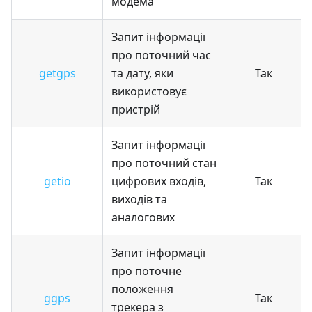
модема
Запит інформації
про поточний час
getgps
та дату, яки
Так
використовує
пристрій
Запит інформації
про поточний стан
getio
цифрових входів,
Так
виходів та
аналогових
Запит інформації
про поточне
положення
ggps
Так
трекера з