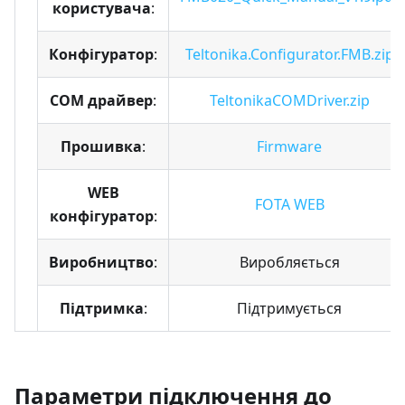
користувача
:
Конфігуратор
:
Teltonika.Configurator.FMB.zip
COM драйвер
:
TeltonikaCOMDriver.zip
Прошивка
:
Firmware
WEB
FOTA WEB
конфігуратор
:
Виробництво
:
Виробляється
Підтримка
:
Підтримується
Параметри підключення до