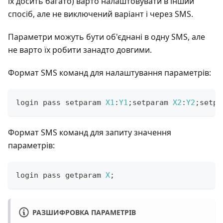
їх досить багато) варто налаштовувати в інший
спосіб, але не виключений варіант і через SMS.
Параметри можуть бути об'єднані в одну SMS, але
не варто їх робити занадто довгими.
Формат SMS команд для налаштування параметрів:
login pass setparam 
X1
:
Y1
;
setparam 
X2
:
Y2
;
setpa
Формат SMS команд для запиту значення
параметрів:
login pass getparam 
X
;
РАЗШИФРОВКА ПАРАМЕТРІВ