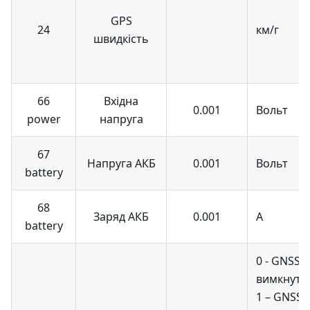
GPS
24
км/г
швидкість
66
Вхідна
0.001
Вольт
power
напруга
67
Напруга АКБ
0.001
Вольт
battery
68
Заряд АКБ
0.001
А
battery
0 - GNSS
вимкнуто
1 – GNSS