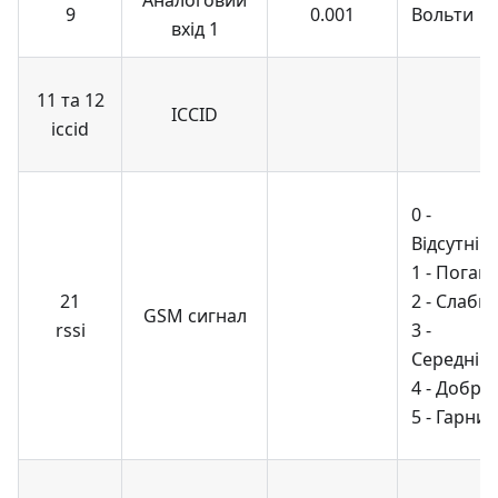
Аналоговий
9
0.001
Вольти
вхід 1
11 та 12
ICCID
iccid
0 -
Відсутній
1 - Поган
21
2 - Слаби
GSM сигнал
rssi
3 -
Середній
4 - Добри
5 - Гарний