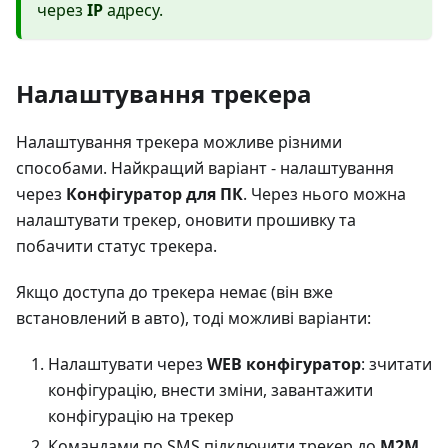
через
IP
адресу.
Налаштування трекера
Налаштування трекера можливе різними
способами. Найкращий варіант - налаштування
через
Конфігуратор для ПК
. Через нього можна
налаштувати трекер, оновити прошивку та
побачити статус трекера.
Якщо доступа до трекера немає (він вже
встановлений в авто), тоді можливі варіанти:
Налаштувати через
WEB конфігуратор
: зчитати
конфігурацію, внести зміни, завантажити
конфігурацію на трекер
Командами по SMS підключити трекер до
M2M