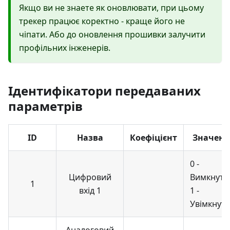
Якщо ви не знаете як оновлювати, при цьому
трекер працює коректно - краще його не
чіпати. Або до оновлення прошивки залучити
профільних інженерів.
Ідентифікатори передаваних
параметрів
ID
Назва
Коефіцієнт
Значенн
0 -
Цифровий
Вимкнуто
1
вхід 1
1 -
Увімкнут