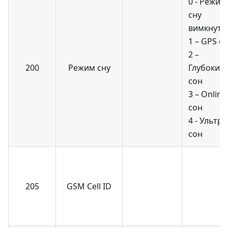
0 - Режим
сну
вимкнуто
1 – GPS с
2 –
200
Режим сну
Глубокий
сон
3 – Online
сон
4 - Ультра
сон
205
GSM Cell ID