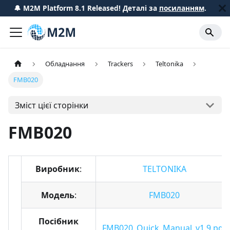
🔔 M2M Platform 8.1 Released! Деталі за
посиланням
.
Обладнання
Trackers
Teltonika
FMB020
Зміст цієї сторінки
FMB020
Виробник
:
TELTONIKA
Модель
:
FMB020
Посібник
FMB020_Quick_Manual_v1.9.pdf