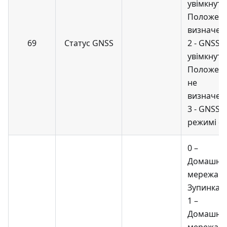
увімкнуто
Положен
визначен
69
Статус GNSS
2 - GNSS
увімкнуто
Положен
не
визначен
3 - GNSS в
режимі с
0 –
Домашня
мережа.
Зупинка
1 –
Домашня