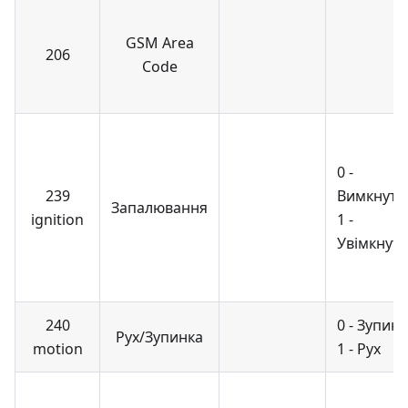
GSM Area
206
Code
0 -
239
Вимкнуто
Запалювання
ignition
1 -
Увімкнут
240
0 - Зупин
Рух/Зупинка
motion
1 - Рух