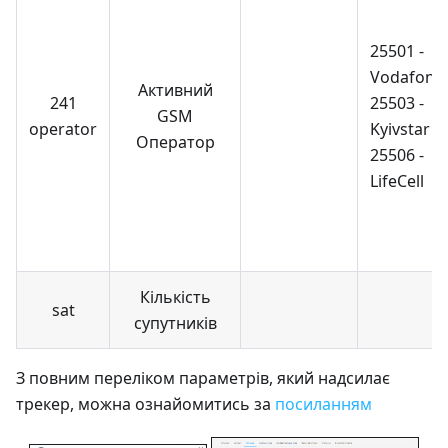
25501 -
Vodafone
Активний
241
25503 -
GSM
operator
Kyivstar
Оператор
25506 -
LifeCell
Кількість
sat
супутників
З повним переліком параметрів, який надсилає
трекер, можна ознайомитись за
посиланням