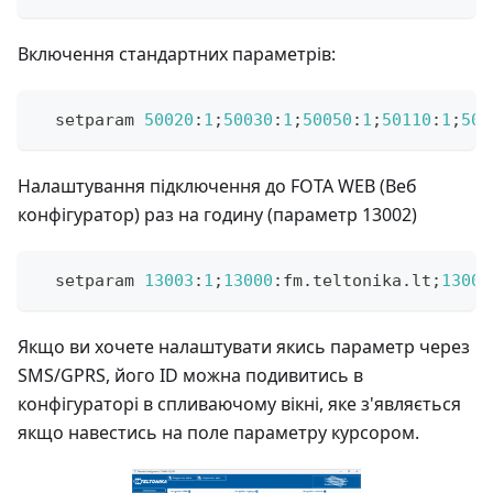
Включення стандартних параметрів:
  setparam 
50020
:
1
;
50030
:
1
;
50050
:
1
;
50110
:
1
;
501
Налаштування підключення до FOTA WEB (Веб
конфігуратор) раз на годину (параметр 13002)
  setparam 
13003
:
1
;
13000
:
fm
.
teltonika
.
lt
;
13001
Якщо ви хочете налаштувати якись параметр через
SMS/GPRS, його ID можна подивитись в
конфігураторі в спливаючому вікні, яке з'являється
якщо навестись на поле параметру курсором.