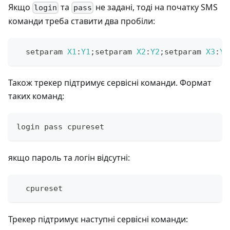
Якщо
та
не задані, тоді на початку SMS
login
pass
команди треба ставити два пробіли:
  setparam 
X1
:
Y1
;
setparam 
X2
:
Y2
;
setparam 
X3
:
Y3
Також трекер підтримує сервісні команди. Формат
таких команд:
login pass cpureset
якщо пароль та логін відсутні:
  cpureset
Трекер підтримує наступні сервісні команди: