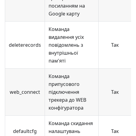
посиланням на
Google карту
Команда
видалення усіх
deleterecords
повідомлень з
Так
внутрішньої
пам'яті
Команда
припусового
web_connect
підключення
Так
трекера до WEB
конфігуратора
Команда скидання
defaultcfg
налаштувань
Так