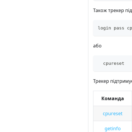
Також трекер пі
login pass c
або
  cpureset
Трекер підтримує
Команда
cpureset
getinfo