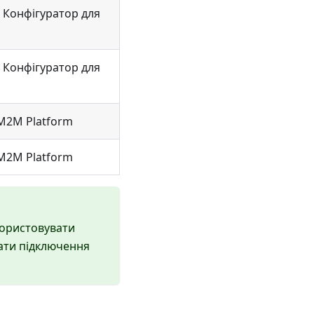
 Конфігуратор для
 Конфігуратор для
 M2M Platform
 M2M Platform
користовувати
ати підключення