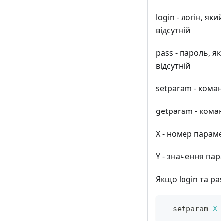
login - логін, 
відсутній
pass - пароль, 
відсутній
setparam - кома
getparam - кома
X - номер парам
Y - значення па
Якщо login та pa
  setparam 
X