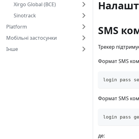
Налашт
Xirgo Global (BCE)
Sinotrack
Platform
SMS ко
Мобільні застосунки
Трекер підтриму
Інше
Формат SMS ком
login pass s
Формат SMS кома
login pass g
де: