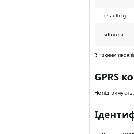
defaultcfg
sdformat
З повним перел
GPRS к
Не підтримуютьс
Іденти