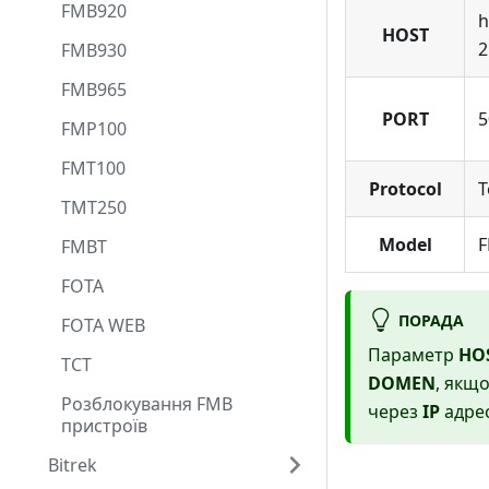
FMB920
h
HOST
2
FMB930
FMB965
PORT
5
FMP100
FMT100
Protocol
T
TMT250
Model
F
FMBT
FOTA
ПОРАДА
FOTA WEB
Параметр
HO
TCT
DOMEN
, якщ
Розблокування FMB
через
IP
адрес
пристроїв
Bitrek