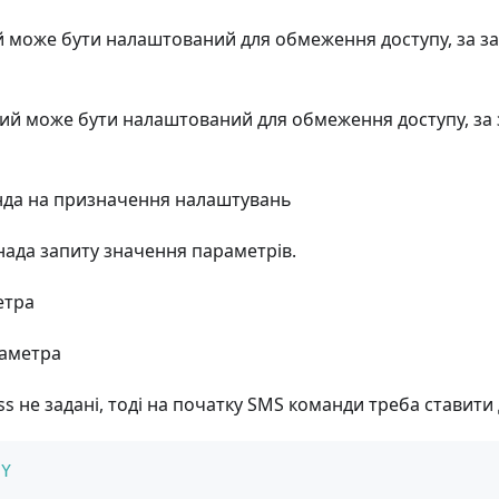
який може бути налаштований для обмеження доступу, за 
який може бути налаштований для обмеження доступу, з
нда на призначення налаштувань
нада запиту значення параметрів.
етра
раметра
ss не задані, тоді на початку SMS команди треба ставити
Y