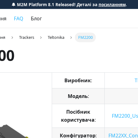
🔔 M2M Platform 8.1 Released! Деталі за
посиланням
.
ння
FAQ
Блог
ння
Trackers
Teltonika
FM2200
00
Виробник
:
T
Модель
:
Посібник
FM2200_Us
користувача
:
Конфігуратор
:
FM22XX_Confi