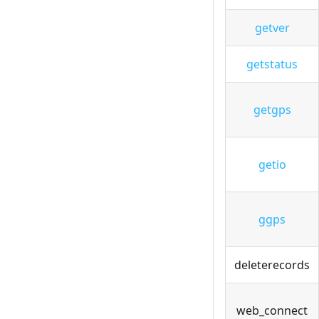
getver
getstatus
getgps
getio
ggps
deleterecords
web_connect