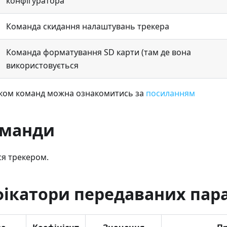
конфігуратора
Команда скидання налаштувань трекера
Команда форматування SD карти (там де вона
використовується
іком команд можна ознакомитись за
посиланням
оманди
я трекером.
фікатори передаваних пар