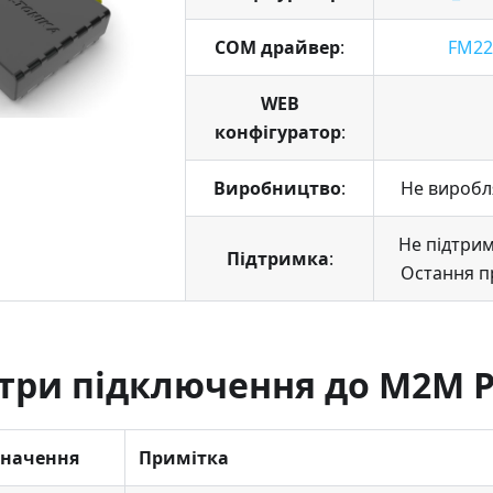
COM драйвер
:
FM22X
WEB
конфігуратор
:
Виробництво
:
Не виробля
Не підтрим
Підтримка
:
Остання п
три підключення до M2M P
Значення
Примітка