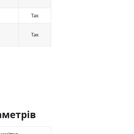
Так
Так
аметрів