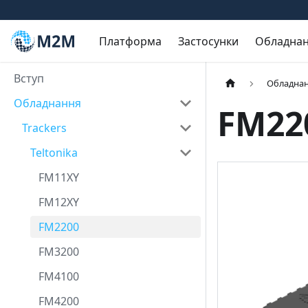
Платформа
Застосунки
Обладна
Вступ
Обладна
Обладнання
FM22
Trackers
Teltonika
FM11XY
FM12XY
FM2200
FM3200
FM4100
FM4200