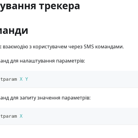
ування трекера
манди
є взаємодію з користувачем через SMS командами.
анд для налаштування параметрів:
etparam 
X
Y
нд для запиту значення параметрів:
etparam 
X