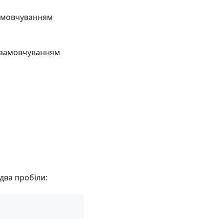
замовчуванням
а замовчуванням
 два пробіли: