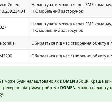
w.m2m.eu
Налаштувати можна через SMS команду,
13.239.234.94
ПК, мобільний застосунок
Налаштувати можна через SMS команду,
027
ПК, мобільний застосунок
eltonika
Обирається під час створення об'єкту в
M2200
Обирається під час створення об'єкту в
ST
може буди налаштовано як
DOMEN
або
IP
. Краще ви
о трекер не підтримує роботу з
DOMEN
, можна налаштув
у.