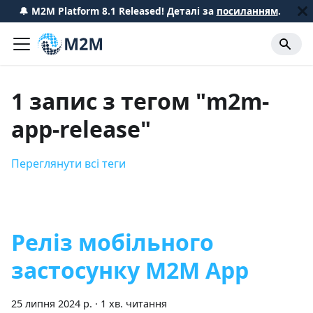
🔔 M2M Platform 8.1 Released! Деталі за
посиланням
.
1 запис з тегом "m2m-
app-release"
Переглянути всі теги
Реліз мобільного
застосунку M2M App
25 липня 2024 р.
·
1 хв. читання