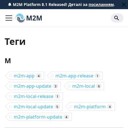
🔔 M2M Platform 8.1 Released! Деталі за
посиланням
.
Теги
M
m2m-app
m2m-app-release
4
1
m2m-app-update
m2m-local
3
6
m2m-local-release
1
m2m-local-update
m2m-platform
5
4
m2m-platform-update
4