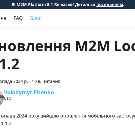
🔔 M2M Platform 8.1 Released! Деталі за
посиланням
.
ння
FAQ
Блог
новлення M2M Loc
1.2
опада 2024 р.
·
1 хв. читання
Volodymyr Fitenko
CTO
топада 2024 року вийшло оновлення мобільного застос
 1.1.2.