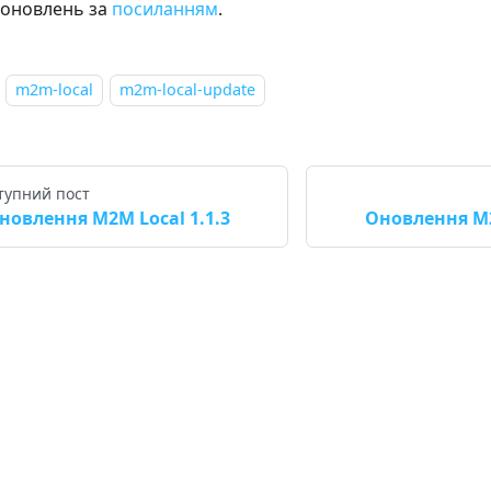
 оновлень за
посиланням
.
m2m-local
m2m-local-update
тупний пост
новлення M2M Local 1.1.3
Оновлення M2