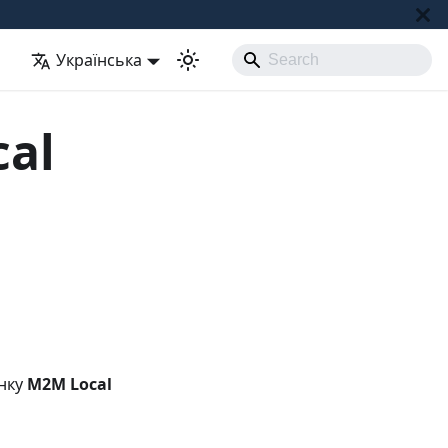
Українська
al
унку
M2M Local